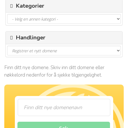
Kategorier
a
s
j
o
n
Handlinger
Finn ditt nye domene. Skriv inn ditt domene eller
nøkkelord nedenfor for å sjekke tilgjengelighet.