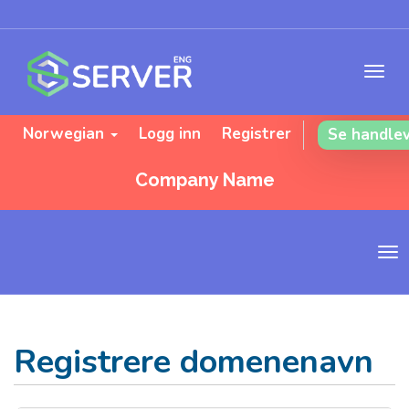
Norwegian
Logg inn
Registrer
Se handle
Company Name
B
y
t
t
n
Registrere domenenavn
a
v
i
g